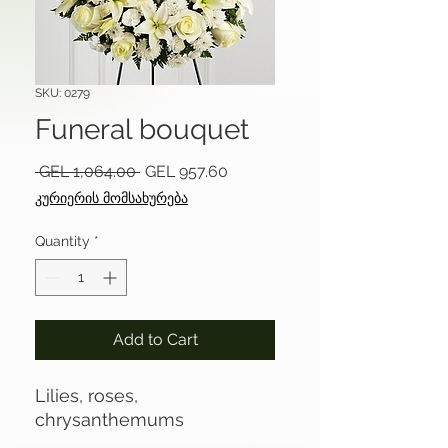
SKU: 0279
Funeral bouquet
Regular
Sale
 GEL 1,064.00 
GEL 957.60
Price
Price
კურიერის მომსახურება
Quantity
*
Add to Cart
Lilies, roses,
chrysanthemums