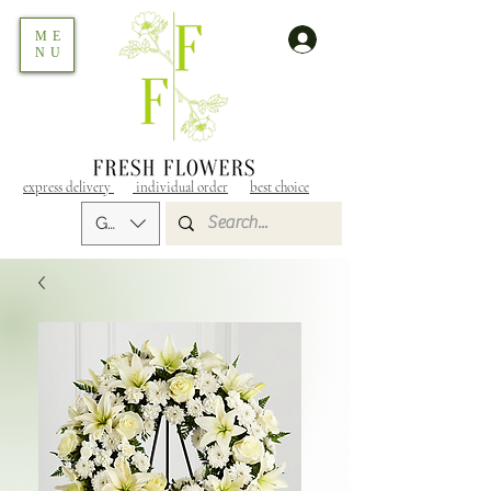
ME
NU
express delivery
individual order
best choice
GEL (GEL)