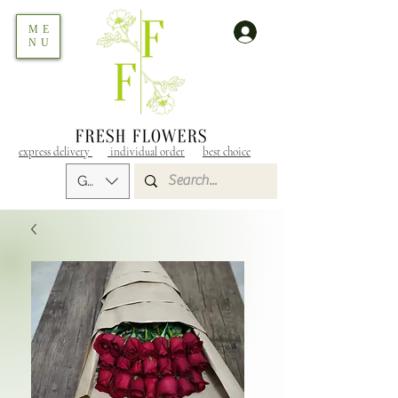
ME
NU
express delivery
individual order
best choice
GEL (GEL)