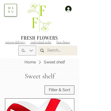
ME
NU
express delivery
individual order
best choice
GEL (GEL)
Home
Sweet shelf
Sweet shelf
Filter & Sort