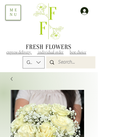
ME
NU
express delivery
individual order
best choice
GEL (GEL)