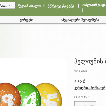
I
I
ონლაინ გად
(GEL)
მუდამ ახალი
სწრაფი მიტანა
I
ვარდები
სპეციალური შეთავაზება
ჰელიუმის 
SKU: 0201
Price
3,50 ₾
კურიერის მომსახურ
Quantity
*