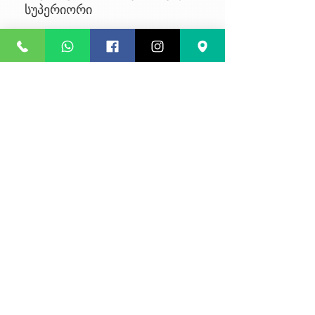
სუპერიორი
No Reviews Yet
Share your thoughts. Be the first to
leave a review.
Leave a Review
კონფიდენციალურობა
წესები და პირობები
კურიერის მომსახურება