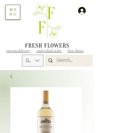
ME
NU
express delivery
individual order
best choice
GEL (GEL)