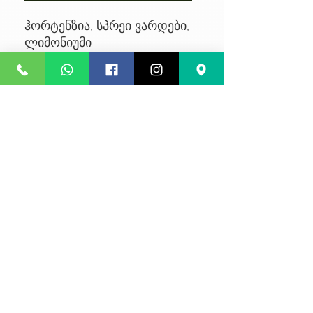
ჰორტენზია, სპრეი ვარდები,
ლიმონიუმი
No Reviews Yet
Share your thoughts. Be the first to
leave a review.
Leave a Review
კონფიდენციალურობა
წესები და პირობები
კურიერის მომსახურება