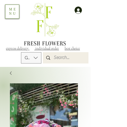
ME
NU
express delivery
individual order
best choice
GEL (GEL)