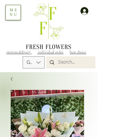
ME
NU
express delivery
individual order
best choice
GEL (GEL)