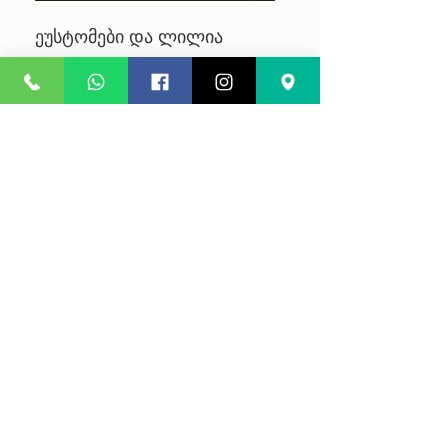
ეუსტომები და ლილია
No Reviews Yet
Share your thoughts. Be the first to
leave a review.
Leave a Review
კონფიდენციალურობა
წესები და პირობები
კურიერის მომსახურება