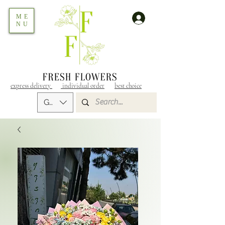
ME
NU
express delivery
individual order
best choice
GEL (GEL)