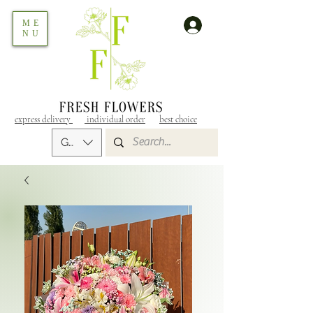
ME
NU
express delivery
individual order
best choice
GEL (GEL)