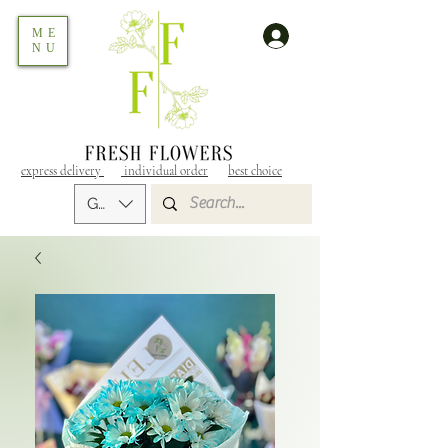
ME
NU
express delivery
individual order
best choice
GEL (GEL)