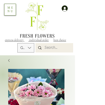
ME
NU
express delivery
individual order
best choice
GEL (GEL)