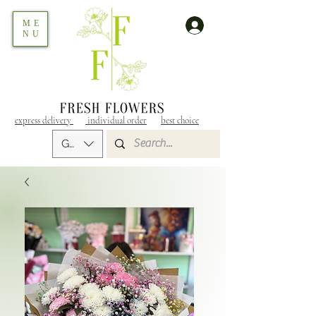
ME
NU
express delivery
individual order
best choice
GEL (GEL)