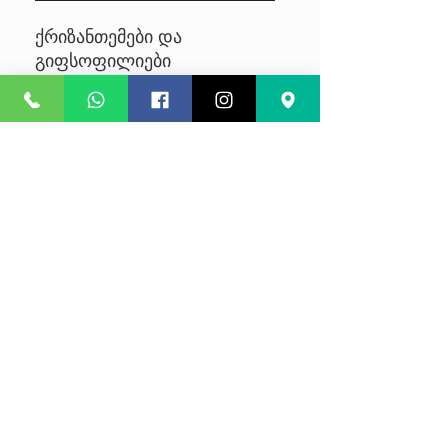
ქრიზანთემები და
გიფსოფილიები
No Reviews Yet
Share your thoughts. Be the first to
leave a review.
Leave a Review
კონფიდენციალურობა
წესები და პირობები
კურიერის მომსახურება