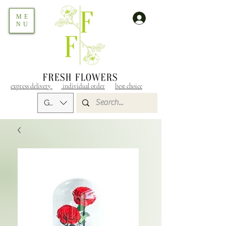
ME
NU
express delivery
individual order
best choice
GEL (GEL)