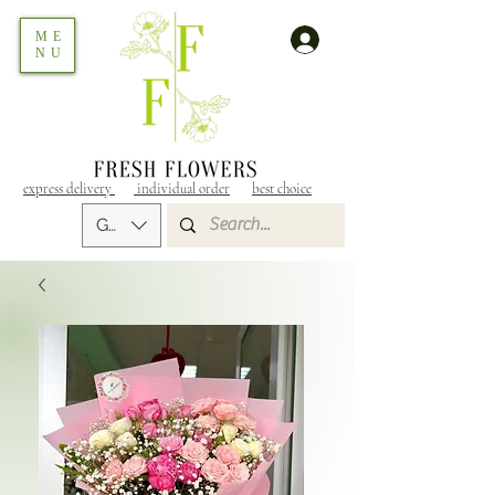
ME
NU
express delivery
individual order
best choice
GEL (GEL)