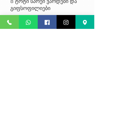
8 ტოტი სპრეი ვარდები და
გიფსოფილიები
No Reviews Yet
Share your thoughts. Be the first to
leave a review.
Leave a Review
კონფიდენციალურობა
წესები და პირობები
კურიერის მომსახურება