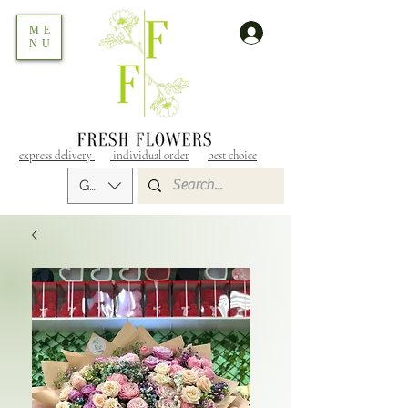
ME
NU
express delivery
individual order
best choice
GEL (GEL)