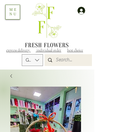
ME
NU
express delivery
individual order
best choice
GEL (GEL)