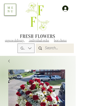
ME
NU
express delivery
individual order
best choice
GEL (GEL)