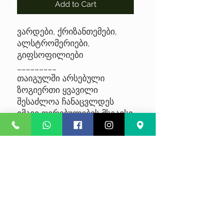
Add to Cart
ვარდები, ქრიზანთემები,
ალსტრომერიები,
გიფსოფილიები
_________
თაიგულში არსებული
ზოგიერთი ყვავილი
შესაძლოა ჩანაცვლდეს
იმავე ღირებულების მსგავსი
ყვავილით, მარაგებიდან
გამომდინარე
No Reviews Yet
Share your thoughts. Be the first to
leave a review.