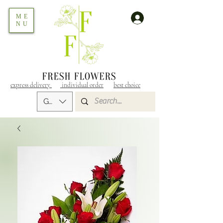
ME
NU
express delivery
individual order
best choice
GEL (GEL)