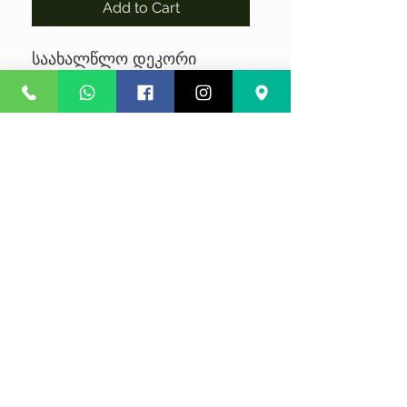
Add to Cart
საახალწლო დეკორი
No Reviews Yet
Share your thoughts. Be the first to
leave a review.
Leave a Review
კონფიდენციალურობა
წესები და პირობები
კურიერის მომსახურება