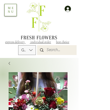
ME
NU
express delivery
individual order
best choice
GEL (GEL)