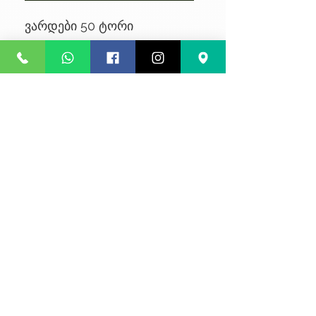
ვარდები 50 ტორი
No Reviews Yet
Share your thoughts. Be the first to
leave a review.
Leave a Review
კონფიდენციალურობა
წესები და პირობები
კურიერის მომსახურება