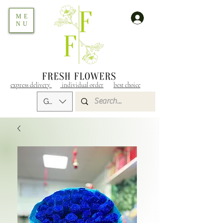
ME
NU
express delivery
individual order
best choice
GEL (GEL)