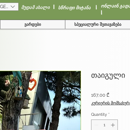
I
I
ონლაინ გად
(GEL)
მუდამ ახალი
სწრაფი მიტანა
I
ვარდები
სპეციალური შეთავაზება
თაიგული
Price
167,00 ₾
კურიერის მომსახურ
Quantity
*