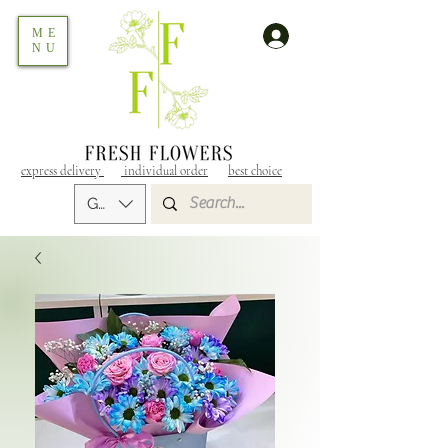
ME
NU
express delivery
individual order
best choice
GEL (GEL)