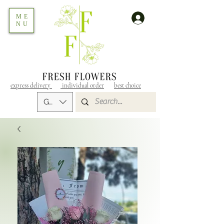
ME
NU
express delivery
individual order
best choice
GEL (GEL)