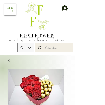
ME
NU
express delivery
individual order
best choice
GEL (GEL)