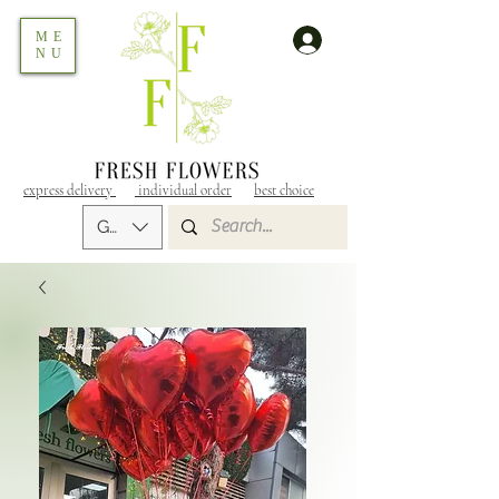
ME
NU
express delivery
individual order
best choice
GEL (GEL)