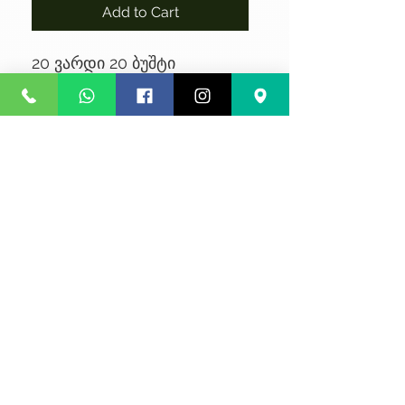
Add to Cart
20 ვარდი 20 ბუშტი
No Reviews Yet
Share your thoughts. Be the first to
leave a review.
Leave a Review
კონფიდენციალურობა
წესები და პირობები
კურიერის მომსახურება