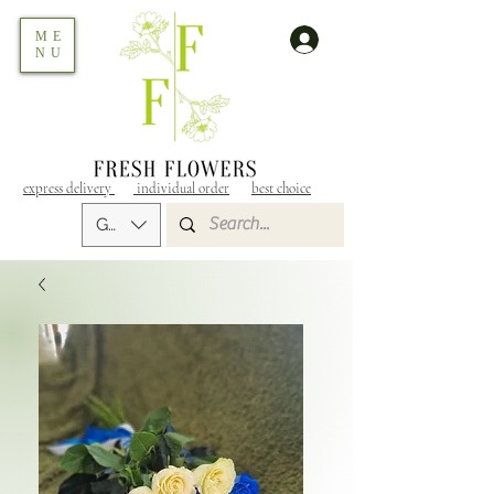
ME
NU
express delivery
individual order
best choice
GEL (GEL)