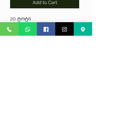
Add to Cart
20 ტოტი
No Reviews Yet
Share your thoughts. Be the first to
leave a review.
Leave a Review
კონფიდენციალურობა
წესები და პირობები
კურიერის მომსახურება