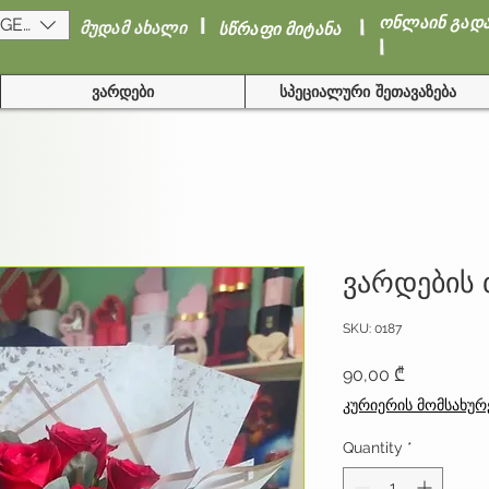
I
I
ონლაინ გად
(GEL)
მუდამ ახალი
სწრაფი მიტანა
I
ვარდები
სპეციალური შეთავაზება
ვარდების
SKU: 0187
Price
90,00 ₾
კურიერის მომსახურ
Quantity
*