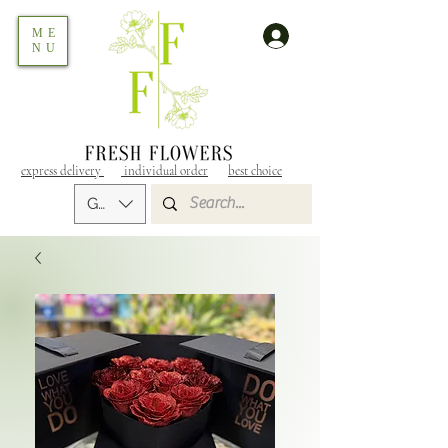
ME
NU
express delivery
individual order
best choice
GEL (GEL)