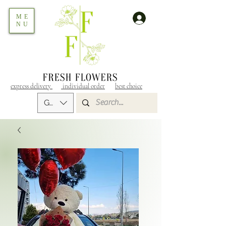
ME
NU
express delivery
individual order
best choice
GEL (GEL)